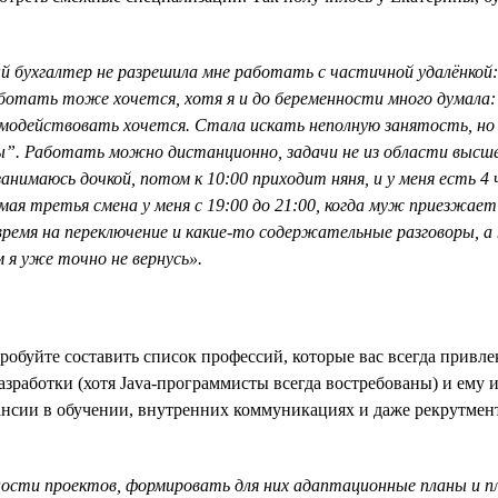
ый бухгалтер не разрешила мне работать с частичной удалёнкой:
работать тоже хочется, хотя я и до беременности много думала
аимодействовать хочется. Стала искать неполную занятость, но
. Работать можно дистанционно, задачи не из области высшей
анимаюсь дочкой, потом к 10:00 приходит няня, и у меня есть 4 ч
ая третья смена у меня с 19:00 до 21:00, когда муж приезжает
время на переключение и какие-то содержательные разговоры, а н
 я уже точно не вернусь».
робуйте составить список профессий, которые вас всегда привл
разработки (хотя Java-программисты всегда востребованы) и ему 
нсии в обучении, внутренних коммуникациях и даже рекрутмент
ости проектов, формировать для них адаптационные планы и п