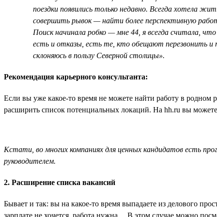
поездки появились только недавно. Всегда хотела жит
совершить рывок — найти более перспективную работ
Поиск начинала робко — мне 44, я всегда считала, ч
есть и отказы, есть те, кто обещают перезвонить и п
склоняюсь в пользу Северной столицы».
Рекомендация карьерного консультанта:
Если вы уже какое-то время не можете найти работу в родном 
расширить список потенциальных локаций. На hh.ru вы можете 
Кстати, во многих компаниях для ценных кандидатов есть пр
руководителем.
2. Расширение списка вакансий
Бывает и так: вы на какое-то время выпадаете из делового пр
зарплате не хочется, работа нужна… В этом случае можно посм