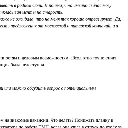
тывать в родном Сочи. Я поняла, что именно сейчас могу
откладывая мечты на старость.
 даже не ожидала, что на меня так хорошо отреагируют. Да,
есть предложения от московской и питерской компаний, и я
бенностям и деловым возможностям, абсолютно точно стоит
опция была недоступна.
сии или можно обсудить вопрос с потенциальным
ом на знакомые вакансии. Что делать? Понижать планку в
галтера по работе ТМЦ, когда она ушла в отпуск по уходу за