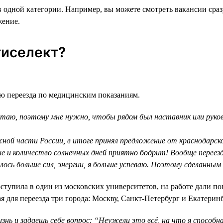
одной категории. Например, вы можете смотреть вакансии сразу
жение.
тиселект?
ью переезда по медицинским показаниям.
отаю, поэтому мне нужно, чтобы рядом был наставник или руков
южной части России, в итоге принял предложение от краснодарско
ше и количество солнечных дней приятно бодрит! Вообще переезд
ось больше сил, энергии, я больше успеваю. Поэтому сделанным
ступила в один из московских университетов, на работе дали п
 для переезда три города: Москву, Санкт-Петербург и Екатеринб
ь и задаешь себе вопрос: “Неужели это всё, на что я способна