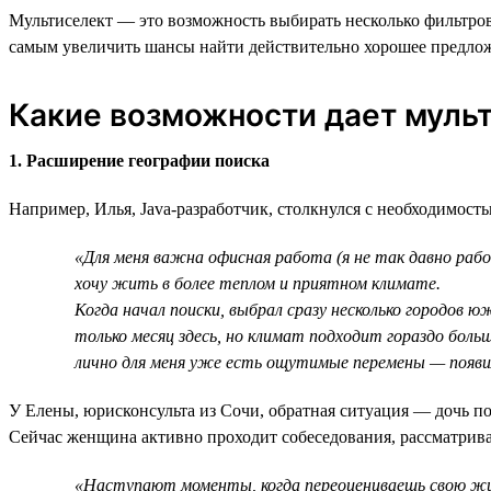
Мультиселект — это возможность выбирать несколько фильтров 
самым увеличить шансы найти действительно хорошее предло
Какие возможности дает муль
1. Расширение географии поиска
Например, Илья, Java-разработчик, столкнулся с необходимост
«Для меня важна офисная работа (я не так давно раб
хочу жить в более теплом и приятном климате.
Когда начал поиски, выбрал сразу несколько городов 
только месяц здесь, но климат подходит гораздо боль
лично для меня уже есть ощутимые перемены — появил
У Елены, юрисконсульта из Сочи, обратная ситуация — дочь по
Сейчас женщина активно проходит собеседования, рассматривая
«Наступают моменты, когда переоцениваешь свою жизн