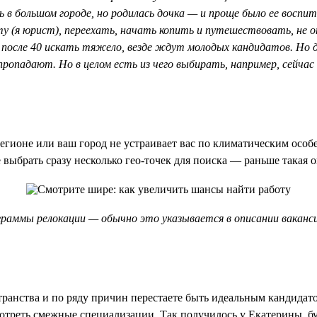
ь в большом городе, но родилась дочка — и проще было ее воспи
у (я юрист), переехать, начать копить и путешествовать, не 
то после 40 искать тяжело, везде ждут молодых кандидатов. Но
ропадают. Но в целом есть из чего выбирать, например, сейчас 
регионе или ваш город не устраивает вас по климатическим осо
выбрать сразу несколько гео-точек для поиска — раньше такая 
ограммы релокации — обычно это указывается в описании вакан
остранства и по ряду причин перестаете быть идеальным кандидат
отреть смежные специализации. Так получилось у Екатерины, бух