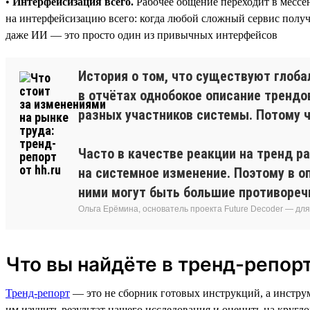
•
Интерфейсизация всего.
Рабочее общение переходит в мессе
на интерфейсизацию всего: когда любой сложный сервис получа
даже ИИ — это просто один из привычных интерфейсов
История о том, что существуют глоба
в отчётах однобокое описание трендо
разных участников системы. Потому ч
Часто в качестве реакции на тренд р
на системное изменение. Поэтому в о
ними могут быть большие противореч
Ольга Ерёмина, основатель проекта Future Decoder — дл
Что вы найдёте в тренд-репорт
Тренд-репорт
— это не сборник готовых инструкций, а инстру
им изучить результат нашего исследования и оценить на кругло