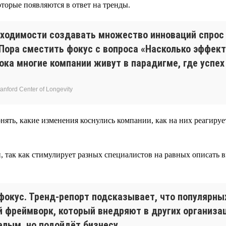
торые появляются в ответ на тренды.
бходимости создавать множество инноваций спрос
 Пора сместить фокус с вопроса «Насколько эффек
ка многие компании живут в парадигме, где успех
nford Center of Longevity
нять, какие изменения коснулись компании, как на них реагиру
, так как стимулирует разных специалистов на равных описать в
фокус. Тренд-репорт подсказывает, что популярн
 фреймворк, который внедряют в других организаци
елым, но подойдёт бизнесу