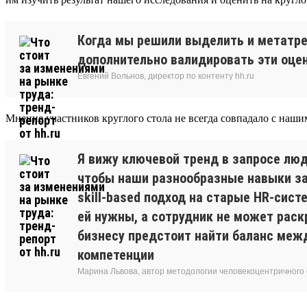
Когда мы решили выделить и метатре
дополнительно валидировать эти оцен
Евгений Вольнов, директор по контенту hh.ru
Мнение участников круглого стола не всегда совпадало с наши
Я вижу ключевой тренд в запросе люд
чтобы наши разнообразные навыки зам
skill-based подход на старые HR-сис
ей нужны, а сотрудник не может раск
бизнесу предстоит найти баланс межд
компетенции
Марина Львова, автор методологии человекоцентричного