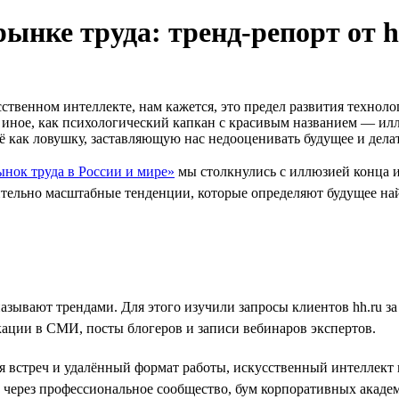
рынке труда: тренд-репорт от h
твенном интеллекте, нам кажется, это предел развития техноло
то иное, как психологический капкан с красивым названием — 
ё как ловушку, заставляющую нас недооценивать будущее и дел
ынок труда в России и мире»
мы столкнулись с иллюзией конца и
ительно масштабные тенденции, которые определяют будущее на
называют трендами. Для этого изучили запросы клиентов hh.ru 
кации в СМИ, посты блогеров и записи вебинаров экспертов.
ля встреч и удалённый формат работы, искусственный интеллек
через профессиональное сообщество, бум корпоративных академ