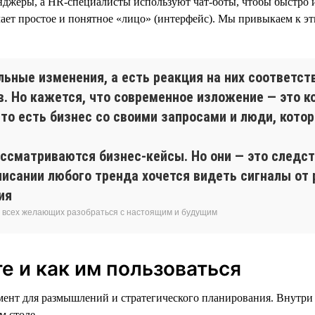
нджеры, а HR-специалисты используют чат-боты, чтобы быстро и
ет простое и понятное «лицо» (интерфейс). Мы привыкаем к эти
льные изменения, а есть реакция на них соответс
в. Но кажется, что современное изложение — это к
то есть бизнес со своими запросами и люди, кото
ассматриваются бизнес-кейсы. Но они — это следст
писании любого тренда хочется видеть сигналы от 
ия
я всех желающих разобраться с настоящим и будущим
е и как им пользоваться
мент для размышлений и стратегического планирования. Внутри
м столе.