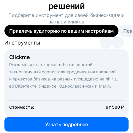
решений
Подберите инструмент для своей
бизнес-задачи
за пару кликов
Привлечь аудиторию по вашим настройкам
Пок
Инструменты
Инструменты
Инструменты
Виртуальный рекрутер
Clickme
Вакансия дня
Массовый подбор под ключ. Решите, сколько
Рекламная платформа от hh.ru: простой
Рекламный формат для вакансий на главной странице
кандидатов и когда вам нужно, и за дело возьмутся
технологичный сервис для продвижения вакансий
hh.ru. Увеличивает количество откликов
маркетологи, рекрутеры и проектные менеджеры
и проектов бизнеса на разных площадках: на hh.ru,
hh.ru с целым набором digital-инструментов
во ВКонтакте, Яндексе, Одноклассниках и Mail.ru
Стоимость:
от 200 000 ₽
Узнать подробнее
Стоимость:
от 500 ₽
Узнать подробнее
Узнать подробнее