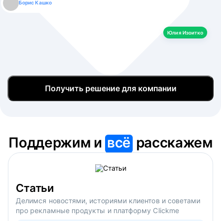
Борис Кашко
Юлия Изоитко
Александр Кулагин
Даниил Макаров
Екатерина Лазаренко
Юлия Изоитко
Получить решение для компании
Поддержим и
всё
расскажем
Статьи
Делимся новостями, историями клиентов и советами
про рекламные продукты и платформу Clickme