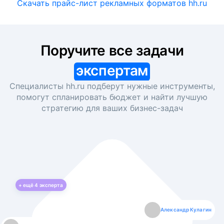
Скачать прайс-лист рекламных форматов hh.ru
Поручите все задачи
экспертам
Специалисты hh.ru подберут нужные инструменты,
помогут спланировать бюджет и найти лучшую
стратегию для ваших
бизнес-задач
+ ещё
4
эксперта
Екатерина Лазаренко
Александр Кулагин
Даниил Макаров
Борис Кашко
Юлия Изоитко