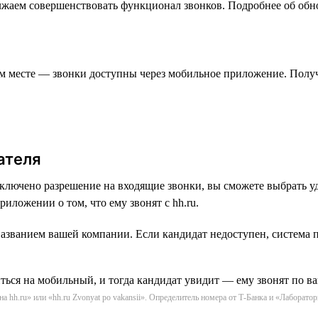
олжаем совершенствовать функционал звонков. Подробнее об обн
ом месте — звонки доступны через мобильное приложение. Полу
ателя
включено разрешение на входящие звонки, вы сможете выбрать 
иложении о том, что ему звонят с hh.ru.
азванием вашей компании. Если кандидат недоступен, система п
hh.ru» или «hh.ru Zvonyat po vakansii». Определитель номера от Т-Банка и «Лаборатор