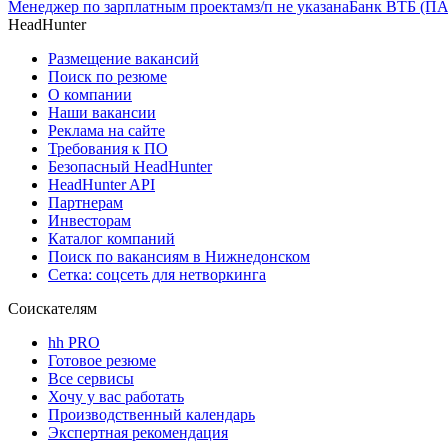
Менеджер по зарплатным проектам
з/п не указана
Банк ВТБ (ПА
HeadHunter
Размещение вакансий
Поиск по резюме
О компании
Наши вакансии
Реклама на сайте
Требования к ПО
Безопасный HeadHunter
HeadHunter API
Партнерам
Инвесторам
Каталог компаний
Поиск по вакансиям в Нижнедонском
Сетка: соцсеть для нетворкинга
Соискателям
hh PRO
Готовое резюме
Все сервисы
Хочу у вас работать
Производственный календарь
Экспертная рекомендация