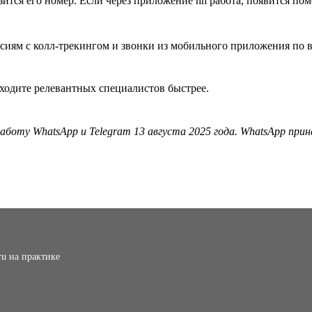
азится его номер. Если через приложение hh работа, появится п
ходите релевантных специалистов быстрее.
аботу WhatsApp и Telegram 13 августа 2025 года. WhatsApp прин
ru на практике