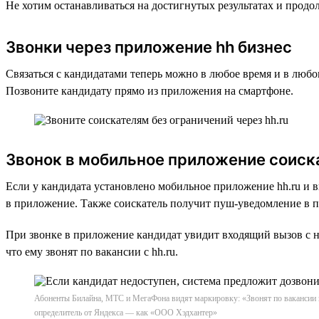
Не хотим останавливаться на достигнутых результатах и прод
Звонки через приложение hh бизнес
Связаться с кандидатами теперь можно в любое время и в люб
Позвоните кандидату прямо из приложения на смартфоне.
Звонок в мобильное приложение соиск
Если у кандидата установлено мобильное приложение hh.ru и 
в приложение. Также соискатель получит пуш-уведомление в пр
При звонке в приложение кандидат увидит входящий вызов с н
что ему звонят по вакансии с hh.ru.
Абоненты Билайна, МТС и МегаФона видят маркировку: «Звонят по вакансии на 
определитель от Яндекса — как «ООО Хэдхантер»