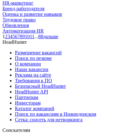
HR-маркетинг
Бренд работодателя
Оценка и развитие навыков
Трудовое право
Обновления
Автоматизация HR
1
2
3
4
5
6
7
8
9
10
11
...
88
дальше
HeadHunter
Размещение вакансий
Поиск по резюме
О компании
Наши вакансии
Реклама на сайте
Требования к ПО
Безопасный HeadHunter
HeadHunter API
Партнерам
Инвесторам
Каталог компаний
Поиск по вакансиям в Нижнедонском
Сетка: соцсеть для нетворкинга
Соискателям