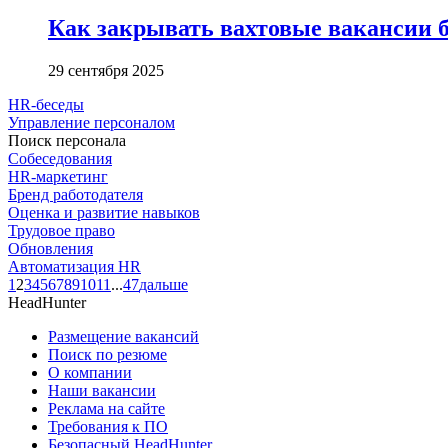
Как закрывать вахтовые вакансии б
29 сентября 2025
HR-беседы
Управление персоналом
Поиск персонала
Собеседования
HR-маркетинг
Бренд работодателя
Оценка и развитие навыков
Трудовое право
Обновления
Автоматизация HR
1
2
3
4
5
6
7
8
9
10
11
...
47
дальше
HeadHunter
Размещение вакансий
Поиск по резюме
О компании
Наши вакансии
Реклама на сайте
Требования к ПО
Безопасный HeadHunter