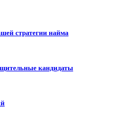
вашей стратегии найма
общительные кандидаты
ий