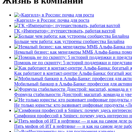
Жизнь в компании
«Каргилл» в России: почва для роста
ГК «Император»: путешествовать, работая вахтой
Больше чем работа: как устроены сообщества Билайна
Немалый бизнес: как менеджеры ММБ Альфа-Банка помо
Помощь не по скрипту: 5 историй поддержки и представ
Как работают в контакт-центре Альфа-Банка: богатый жи
Мобильный банкир в Альфа-Банке: профессия для актив
Формула стабильности Донстрой: масштаб, команда и уве
Не только юристы: кто развивает цифровые продукты «Ле
Симфония профессий в Sminex: почему здесь интересно н
Пять мифов об ИТ в нефтянке — и как на самом деле работ