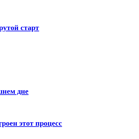
рутой старт
шнем дне
роен этот процесс