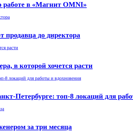
 о работе в «Магнит OMNI»
т продавца до директора
а, в которой хочется расти
нкт-Петербурге: топ-8 локаций для раб
енером за три месяца