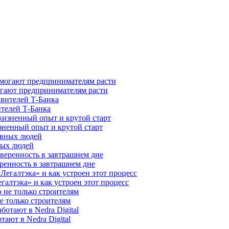
гают предпринимателям расти
ителей Т-Банка
зненный опыт и крутой старт
ных людей
ренность в завтрашнем дне
галтэка» и как устроен этот процесс
е только строителям
ают в Nedra Digital