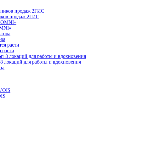
ников продаж 2ГИС
OMNI»
ора
 расти
-8 локаций для работы и вдохновения
OIS