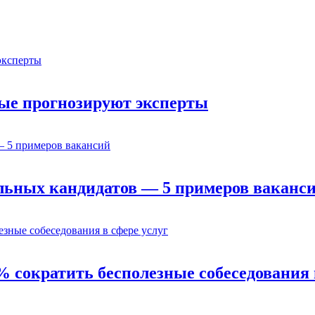
орые прогнозируют эксперты
льных кандидатов — 5 примеров ваканс
% сократить бесполезные собеседования 