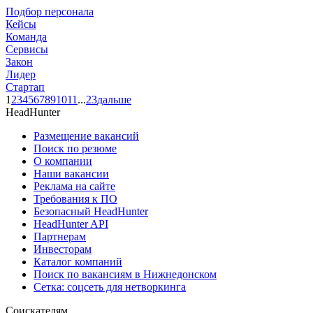
Подбор персонала
Кейсы
Команда
Сервисы
Закон
Лидер
Стартап
1
2
3
4
5
6
7
8
9
10
11
...
23
дальше
HeadHunter
Размещение вакансий
Поиск по резюме
О компании
Наши вакансии
Реклама на сайте
Требования к ПО
Безопасный HeadHunter
HeadHunter API
Партнерам
Инвесторам
Каталог компаний
Поиск по вакансиям в Нижнедонском
Сетка: соцсеть для нетворкинга
Соискателям