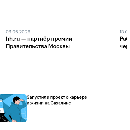
03.06.2026
15.0
hh.ru — партнёр премии
Раб
Правительства Москвы
чер
Запустили проект о карьере
и жизни на Сахалине